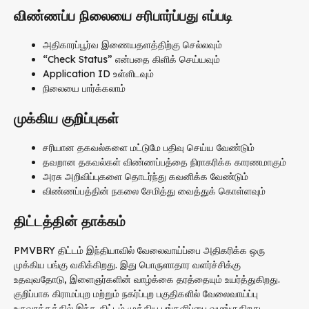
விண்ணப்ப நிலையை சரிபார்ப்பது எப்படி
அதிகாரப்பூர்வ இணையதளத்திற்கு செல்லவும்
“Check Status” என்பதை கிளிக் செய்யவும்
Application ID உள்ளிடவும்
நிலையை பார்க்கலாம்
முக்கிய குறிப்புகள்
சரியான தகவல்களை மட்டுமே பதிவு செய்ய வேண்டும்
தவறான தகவல்கள் விண்ணப்பத்தை நிராகரிக்க காரணமாகும்
அரசு அறிவிப்புகளை தொடர்ந்து கவனிக்க வேண்டும்
விண்ணப்பத்தின் நகலை சேமித்து வைத்துக் கொள்ளவும்
திட்டத்தின் தாக்கம்
PMVBRY திட்டம் இந்தியாவில் வேலைவாய்ப்பை அதிகரிக்க ஒரு
முக்கிய பங்கு வகிக்கிறது. இது பொருளாதார வளர்ச்சிக்கு
உதவுவதோடு, இளைஞர்களின் வாழ்க்கை தரத்தையும் உயர்த்துகிறது.
குறிப்பாக கிராமப்புற மற்றும் நகர்ப்புற பகுதிகளில் வேலைவாய்ப்பு
உருவாக்கத்தில் இந்த திட்டம் முக்கிய பங்களிப்பை வழங்குகிறது.