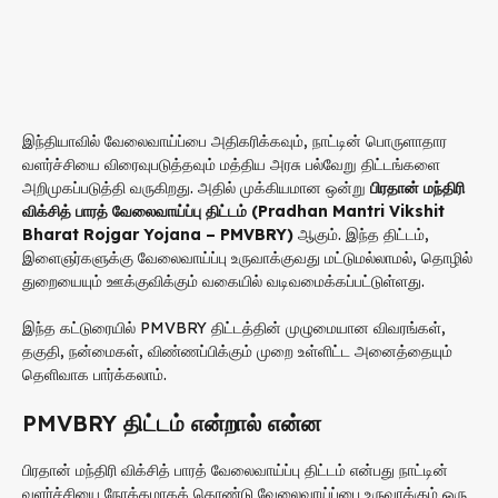
இந்தியாவில் வேலைவாய்ப்பை அதிகரிக்கவும், நாட்டின் பொருளாதார
வளர்ச்சியை விரைவுபடுத்தவும் மத்திய அரசு பல்வேறு திட்டங்களை
அறிமுகப்படுத்தி வருகிறது. அதில் முக்கியமான ஒன்று
பிரதான் மந்திரி
விக்சித் பாரத் வேலைவாய்ப்பு திட்டம் (Pradhan Mantri Vikshit
Bharat Rojgar Yojana – PMVBRY)
ஆகும். இந்த திட்டம்,
இளைஞர்களுக்கு வேலைவாய்ப்பு உருவாக்குவது மட்டுமல்லாமல், தொழில்
துறையையும் ஊக்குவிக்கும் வகையில் வடிவமைக்கப்பட்டுள்ளது.
இந்த கட்டுரையில் PMVBRY திட்டத்தின் முழுமையான விவரங்கள்,
தகுதி, நன்மைகள், விண்ணப்பிக்கும் முறை உள்ளிட்ட அனைத்தையும்
தெளிவாக பார்க்கலாம்.
PMVBRY திட்டம் என்றால் என்ன
பிரதான் மந்திரி விக்சித் பாரத் வேலைவாய்ப்பு திட்டம் என்பது நாட்டின்
வளர்ச்சியை நோக்கமாகக் கொண்டு வேலைவாய்ப்பை உருவாக்கும் ஒரு