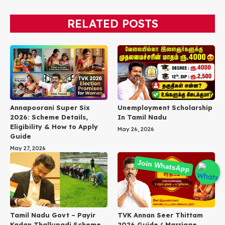
RELATED POSTS
Annapoorani Super Six
Unemployment Scholarship
2026: Scheme Details,
In Tamil Nadu
Eligibility & How to Apply
May 26, 2026
Guide
May 27, 2026
Join WhatsApp
TVK Annan Seer Thittam
Tamil Nadu Govt – Payir
2026 Guide ( Marriage
Kadan Thallupadi Scheme