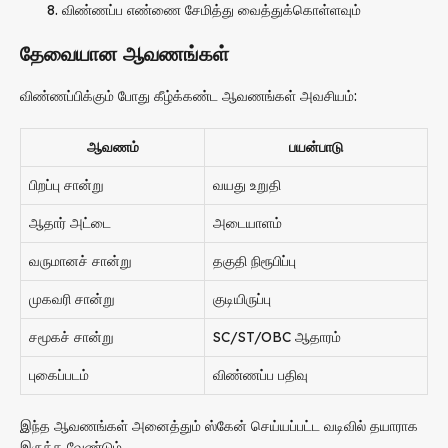
விண்ணப்ப எண்ணை சேமித்து வைத்துக்கொள்ளவும்
தேவையான ஆவணங்கள்
விண்ணப்பிக்கும் போது கீழ்க்கண்ட ஆவணங்கள் அவசியம்:
ஆவணம்
பயன்பாடு
பிறப்பு சான்று
வயது உறுதி
ஆதார் அட்டை
அடையாளம்
வருமானச் சான்று
தகுதி நிரூபிப்பு
முகவரி சான்று
குடியிருப்பு
சமூகச் சான்று
SC/ST/OBC ஆதாரம்
புகைப்படம்
விண்ணப்ப பதிவு
இந்த ஆவணங்கள் அனைத்தும் ஸ்கேன் செய்யப்பட்ட வடிவில் தயாராக
இருக்க வேண்டும்.