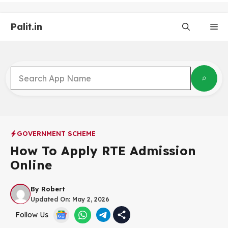
Skip
to
Palit.in
content
Me
GOVERNMENT SCHEME
How To Apply RTE Admission
Online
By
Robert
Updated On:
May 2, 2026
Follow Us