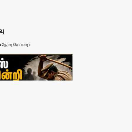
வு
தேர்வு செய்யவும்