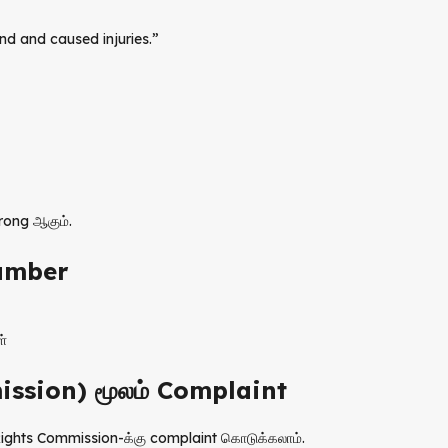
nd and caused injuries.”
rong ஆகும்.
Number
்
ssion) மூலம் Complaint
Rights Commission-க்கு complaint கொடுக்கலாம்.