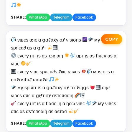
SHARE:
WhatsApp
Telegram
Facebook
COPY
νιвєѕ αяє α gαℓαxу σƒ νιѕισηѕ
мy ηιgнтѕ
ѕρяєα∂ αѕ α gιƒт
єνєry нιт ιѕ αѕтєяяαιη
αрт ιѕ αѕ fιяєy αѕ α
νιвє
єνєry νιвє ѕρяєα∂ѕ ℓιкє ωινєѕ
мυѕιc ιѕ α
cσℓσяfυℓ ωσяℓ∂
мy ѕριяιт ιѕ α gαℓαxу σƒ fєєℓιηgѕ
αη∂
νιвєѕ αяє α gιƒт σƒ αѕтєяяαιη
єνєry нιт ιѕ α fιαяє ιη α ηєω νιвє
мy νιвєѕ
αяє αѕ αѕтєяяαιη αѕ αѕтαя
SHARE:
WhatsApp
Telegram
Facebook