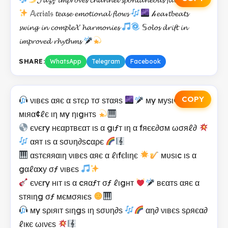
𝔸𝔢𝔯𝔦𝔞𝔩𝔰 𝓽𝓮𝓪𝓼𝓮 𝓮𝓶𝓸𝓽𝓲𝓸𝓷𝓪𝓵 𝓯𝓵𝓸𝔀𝓼
𝒽𝓮𝓪𝓇𝓽𝓫𝓮𝓪𝓽𝓼
𝓼𝔀𝓲𝓷𝓰 𝓲𝓷 𝓬𝓸𝓶𝓹𝓵𝓮𝓧 𝓱𝓪𝓻𝓶𝓸𝓷𝓲𝓮𝓼
𝕊𝓸𝓵𝓸𝓼 𝓭𝓻𝓲𝓯𝓽 𝓲𝓷
𝓲𝓶𝓹𝓻𝓸𝓿𝓮𝓭 𝓻𝓱𝔂𝓽𝓱𝓶𝓼
SHARE:
WhatsApp
Telegram
Facebook
COPY
νιвєѕ αяє α ѕтєρ тσ ѕтαяѕ
мy муѕι¢ αяє α
мιяα¢ℓє ιη мy ηιgнтѕ
єνєry нєαртвєαт ιѕ α gιƒт ιη α fяєє∂σм ωσяℓ∂
αят ιѕ α ѕσυη∂ѕcαρє
αѕтєяяαιη νιвєѕ αяє α ℓιfєlιηє
мυѕιc ιѕ α
gαℓαxу σƒ νιвєѕ
єνєry нιт ιѕ α cяαƒт σƒ ℓιgнт
вєαтѕ αяє α
ѕтяιηg σƒ мємσяιєѕ
мy ѕριяιт ѕιηgѕ ιη ѕσυη∂ѕ
αη∂ νιвєѕ ѕρяєα∂
ℓιкє ωινєѕ