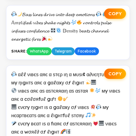
COPY
𝓑𝓪𝓼𝓼 𝓵𝓲𝓷𝓮𝓼 𝓭𝓻𝓲𝓿𝓮 𝓲𝓷𝓽𝓸 𝓭𝓮𝓮𝓹 𝓮𝓶𝓸𝓽𝓲𝓸𝓷𝓼
𝔸𝔪𝔭𝔩𝓲𝓯𝓲𝓮𝓭 𝓿𝓲𝓫𝓮𝓼 𝓼𝓱𝓪𝓴𝓮 𝓷𝓲𝓰𝓱𝓽𝓼
𝒸𝓸𝓷𝓽𝓻𝓸𝓵𝓼 𝓹𝓾𝓵𝓼𝓮
𝓲𝓷𝓯𝓾𝓼𝓮𝓼 𝓬𝓸𝓷𝓯𝓲𝓭𝓮𝓷𝓬𝓮
𝔻𝔢𝔫𝔰𝔦𝔱𝔶 𝓫𝓮𝓪𝓽𝓼 𝓬𝓱𝓪𝓷𝓷𝓮𝓵
𝓮𝓷𝓮𝓻𝓰𝓮𝓽𝓲𝓬 𝓯𝓲𝓻𝓮𝓼
SHARE:
WhatsApp
Telegram
Facebook
COPY
αℓℓ νιвєѕ αяє α ѕтєρ ιη α мυѕι¢ α∂νєηтυяє
мy ηιgнтѕ αяє α gαℓαxу σƒ ℓιgнт
νιвєѕ αяє αѕ αѕтєяяαιη αѕ αѕтαя
мy νιвєѕ
αяє α cσℓσяfυℓ gιƒт
єνєry ηιgнт ιѕ α gαℓαxу σƒ νιвєѕ
мy
нєαртвєαтѕ αяє α ℓιgнтfυℓ ѕтσяу
єνєry вєαт ιѕ α fιαяє σƒ αѕтєяяαιη
νιвєѕ
αяє α wσяℓ∂ σƒ ℓιgнт