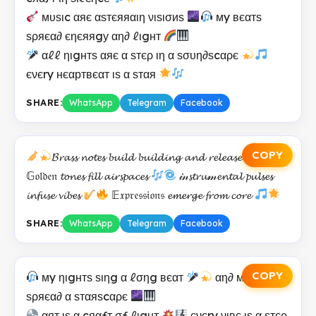
мυѕιc αяє αѕтєяяαιη νιѕισиѕ
мy вєαтѕ
ѕρяєα∂ єηєяяgу αη∂ ℓιgнт
αℓℓ ηιgнтѕ αяє α ѕтєρ ιη α ѕσυη∂ѕcαρє
єνєry нєαртвєαт ιѕ α ѕтαя
SHARE:
WhatsApp
Telegram
Facebook
COPY
𝓑𝓻𝓪𝓼𝓼 𝓷𝓸𝓽𝓮𝓼 𝓫𝓾𝓲𝓵𝓭 𝓫𝓾𝓲𝓵𝓭𝓲𝓷𝓰 𝓪𝓷𝓭 𝓻𝓮𝓵𝓮𝓪𝓼𝓮
𝔾𝔬𝔩𝔡𝔢𝔫 𝓽𝓸𝓷𝓮𝓼 𝓯𝓲𝓵𝓵 𝓪𝓲𝓻𝓼𝓹𝓪𝓬𝓮𝓼
𝒾𝓃𝓼𝓽𝓻𝓾𝓂𝓮𝓷𝓽𝓪𝓵 𝓹𝓾𝓵𝓼𝓮𝓼
𝓲𝓷𝓯𝓾𝓼𝓮 𝓿𝓲𝓫𝓮𝓼
𝔼𝔵𝔭𝔯𝔢𝔰𝔰𝔦𝔬𝔫𝔰 𝓮𝓶𝓮𝓻𝓰𝓮 𝓯𝓻𝓸𝓶 𝓬𝓸𝓻𝓮
SHARE:
WhatsApp
Telegram
Facebook
COPY
мy ηιgнтѕ ѕιηg α ℓσηg вєαт
αη∂ мy νιвєѕ
ѕρяєα∂ α ѕтαяѕcαρє
αят ιѕ α cяαƒт σƒ ℓιgнт
єνєry νιвє ιѕ α ѕтєρ