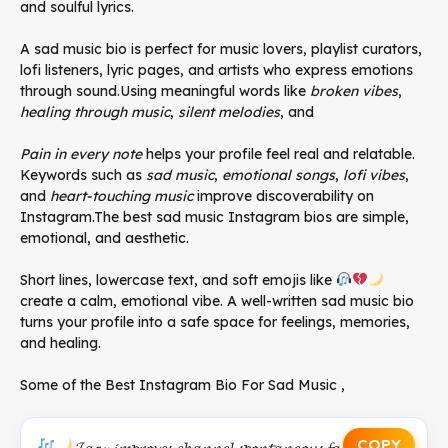
and soulful lyrics.
A sad music bio is perfect for music lovers, playlist curators,
lofi listeners, lyric pages, and artists who express emotions
through sound.Using meaningful words like
broken vibes
,
healing through music
,
silent melodies
, and
Pain in every note
helps your profile feel real and relatable.
Keywords such as
sad music
,
emotional songs
,
lofi vibes
,
and
heart-touching music
improve discoverability on
Instagram.The best sad music Instagram bios are simple,
emotional, and aesthetic.
Short lines, lowercase text, and soft emojis like
create a calm, emotional vibe. A well-written sad music bio
turns your profile into a safe space for feelings, memories,
and healing.
Some of the Best Instagram Bio For Sad Music ,
COPY
𝓙𝓪𝔃𝓏 𝓲𝓶𝓹𝓻𝓸𝓿𝓮𝓼 𝓬𝓱𝓪𝓷𝓷𝓮𝓵 𝓼𝓹𝓸𝓷𝓽𝓪𝓷𝓮𝓸𝓾𝓼 𝓯𝓪𝓷𝓽𝓪𝓼𝓲𝓮𝓼