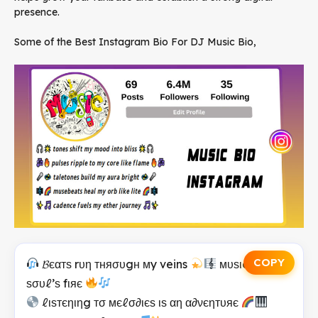
presence.
Some of the Best Instagram Bio For DJ Music Bio,
COPY
𝓑єαтѕ rυη тняσυgн мy veins
мυѕιc ιѕ мy
ѕσυℓ’ѕ fιяє
ℓιѕтєηιηg тσ мєℓσ∂ιєѕ ιѕ αη α∂νєηтυяє