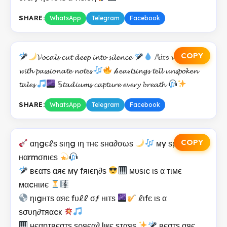
SHARE:
WhatsApp
Telegram
Facebook
COPY
𝓥𝓸𝓬𝓪𝓵𝓼 𝓬𝓾𝓽 𝓭𝓮𝓮𝓹 𝓲𝓷𝓽𝓸 𝓼𝓲𝓵𝓮𝓷𝓬𝓮
𝔸𝔦𝔯𝔰 𝓿𝓲𝓫𝓻𝓪𝓽𝓮
𝔀𝓲𝓽𝓱 𝓹𝓪𝓼𝓼𝓲𝓸𝓷𝓪𝓽𝓮 𝓷𝓸𝓽𝓮𝓼
𝒽𝓮𝓪𝓇𝓽𝓼𝓲𝓷𝓰𝓼 𝓽𝓮𝓵𝓵 𝓾𝓷𝓼𝓹𝓸𝓴𝓮𝓷
𝓽𝓪𝓵𝓮𝓼
𝕊𝓽𝓪𝓭𝓲𝓾𝓶𝓼 𝓬𝓪𝓹𝓽𝓾𝓻𝓮 𝓮𝓿𝓮𝓻𝔂 𝓫𝓻𝓮𝓪𝓽𝓱
SHARE:
WhatsApp
Telegram
Facebook
COPY
αηgєℓѕ ѕιηg ιη тнє ѕнα∂σωѕ
мy ѕριяιт ιѕ
нαrmσnιєѕ
вєαтѕ αяє мy fяιєη∂ѕ
мυѕιc ιѕ α тιмє
мαcнιиє
ηιgнтѕ αяє fυℓℓ σƒ нιтѕ
ℓιfє ιѕ α
ѕσυη∂тяαcк
нєαртвєαтѕ ѕρяєα∂ lιкє ѕтαяѕ
вєαтѕ αяє