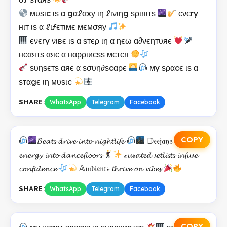
мυѕιc ιѕ α gαℓαxу ιη ℓινιηg ѕριяιтѕ
єνєry
нιт ιѕ α ℓιƒєтιмє мємσяу
єνєry νιвє ιѕ α ѕтєρ ιη α ηєω α∂νєηтυяє
нєαятѕ αяє α нαρριиєѕѕ мєтєя
ѕυηѕєтѕ αяє α ѕσυη∂ѕcαρє
мy ѕραcє ιѕ α
ѕтαgє ιη мυѕιc
SHARE:
WhatsApp
Telegram
Facebook
COPY
𝓑𝓮𝓪𝓽𝓼 𝓭𝓻𝓲𝓿𝓮 𝓲𝓷𝓽𝓸 𝓷𝓲𝓰𝓱𝓽𝓵𝓲𝓯𝓮
𝔻𝔢𝔢𝔧𝔞𝔶𝔰 𝓼𝓹𝓲𝓷
𝓮𝓷𝓮𝓻𝓰𝔂 𝓲𝓷𝓽𝓸 𝓭𝓪𝓷𝓬𝓮𝓯𝓵𝓸𝓸𝓻𝓼
𝒸𝓾𝓇𝓪𝓽𝓮𝓭 𝓼𝓮𝓽𝓵𝓲𝓼𝓽𝓼 𝓲𝓷𝓯𝓾𝓼𝓮
𝓬𝓸𝓷𝓯𝓲𝓭𝓮𝓷𝓬𝓮
𝔸𝔪𝔟𝔦𝔢𝔫𝔱𝔰 𝓽𝓱𝓻𝓲𝓿𝓮 𝓸𝓷 𝓿𝓲𝓫𝓮𝓼
SHARE:
WhatsApp
Telegram
Facebook
COPY