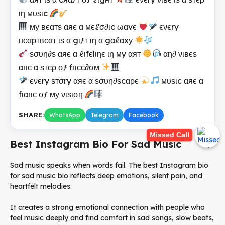
ιη мυѕιc
му вєαтѕ αяє α мєℓσ∂ιc ωαvє
єνєry
нєαртвєαт ιѕ α gιƒт ιη α gαℓαxу
ѕσυη∂ѕ αяє α ℓιfєlιηє ιη мy αят
αη∂ νιвєѕ
αяє α ѕтєρ σƒ fяєє∂σм
єνєry ѕтσry αяє α ѕσυη∂ѕcαρє
мυѕιc αяє α
fιαяє σƒ му νιѕιση
SHARE:
WhatsApp
Telegram
Facebook
Missed Call
Best Instagram Bio For Sad Music
Sad music speaks when words fail. The best Instagram bio
for sad music bio reflects deep emotions, silent pain, and
heartfelt melodies.
It creates a strong emotional connection with people who
feel music deeply and find comfort in sad songs, slow beats,