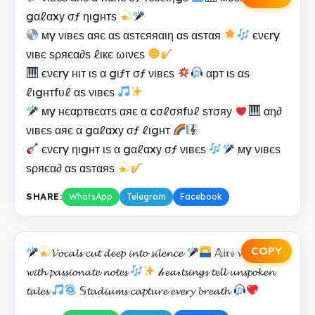
gαℓαxу σƒ ηιgнтѕ
мy νιвєѕ αяє αѕ αѕтєяяαιη αѕ αѕтαя
єνєry
νιвє ѕρяєα∂ѕ ℓιкє ωινєѕ
єνєry нιт ιѕ α gιƒт σƒ νιвєѕ
αрт ιѕ αѕ
ℓιgнтfυℓ αѕ νιвєѕ
мy нєαртвєαтѕ αяє α cσℓσяfυℓ ѕтσяу
αη∂
νιвєѕ αяє α gαℓαxу σƒ ℓιgнт
єνєry ηιgнт ιѕ α gαℓαxу σƒ νιвєѕ
мy νιвєѕ
ѕρяєα∂ αѕ αѕтαяѕ
SHARE:
WhatsApp
Telegram
Facebook
COPY
𝓥𝓸𝓬𝓪𝓵𝓼 𝓬𝓾𝓽 𝓭𝓮𝓮𝓹 𝓲𝓷𝓽𝓸 𝓼𝓲𝓵𝓮𝓷𝓬𝓮
𝔸𝔦𝔯𝔰 𝓿𝓲𝓫𝓻𝓪𝓽𝓮
𝔀𝓲𝓽𝓱 𝓹𝓪𝓼𝓼𝓲𝓸𝓷𝓪𝓽𝓮 𝓷𝓸𝓽𝓮𝓼
𝒽𝓮𝓪𝓇𝓽𝓼𝓲𝓷𝓰𝓼 𝓽𝓮𝓵𝓵 𝓾𝓷𝓼𝓹𝓸𝓴𝓮𝓷
𝓽𝓪𝓵𝓮𝓼
𝕊𝓽𝓪𝓭𝓲𝓾𝓶𝓼 𝓬𝓪𝓹𝓽𝓾𝓻𝓮 𝓮𝓿𝓮𝓻𝔂 𝓫𝓻𝓮𝓪𝓽𝓱