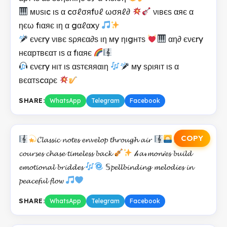
мυѕιc ιѕ α cσℓσяfυℓ ωσяℓ∂
νιвєѕ αяє α
ηєω fιαяє ιη α gαℓαxу
єνєry νιвє ѕρяєα∂ѕ ιη мy ηιgнтѕ
αη∂ єνєry
нєαртвєαт ιѕ α fιαяє
єνєry нιт ιѕ αѕтєяяαιη
мy ѕριяιт ιѕ α
вєαтѕcαρє
SHARE:
WhatsApp
Telegram
Facebook
COPY
𝓒𝓵𝓪𝓼𝓼𝓲𝓬 𝓷𝓸𝓽𝓮𝓼 𝓮𝓷𝓿𝓮𝓵𝓸𝓹 𝓽𝓱𝓻𝓸𝓾𝓰𝓱 𝓪𝓲𝓻
𝔸𝔯𝔱𝔦𝔰𝔱𝔦𝔠
𝓬𝓸𝓾𝓻𝓼𝓮𝓼 𝓬𝓱𝓪𝓼𝓮 𝓽𝓲𝓶𝓮𝓵𝓮𝓼𝓼 𝓫𝓪𝓬𝓴
𝒽𝓪𝓇𝓶𝓸𝓷𝒾𝓮𝓼 𝓫𝓾𝓲𝓵𝓭
𝓮𝓶𝓸𝓽𝓲𝓸𝓷𝓪𝓵 𝓫𝓻𝓲𝓭𝓭𝓮𝓼
𝕊𝓹𝓮𝓵𝓵𝓫𝓲𝓷𝓭𝓲𝓷𝓰 𝓶𝓮𝓵𝓸𝓭𝓲𝓮𝓼 𝓲𝓷
𝓹𝓮𝓪𝓬𝓮𝓯𝓾𝓵 𝓯𝓵𝓸𝔀
SHARE:
WhatsApp
Telegram
Facebook