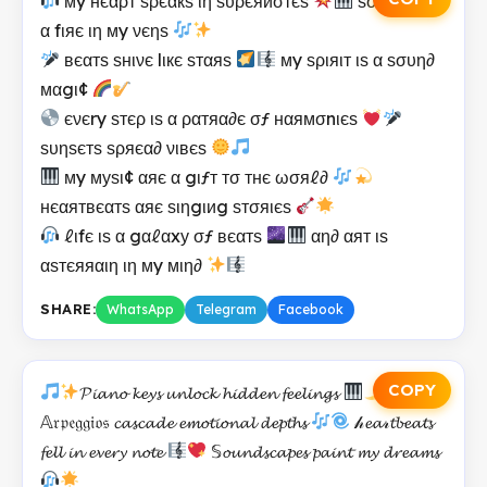
мy нєαρт ѕρєαкѕ ιη ѕυρєяиσтєѕ
ѕσυη∂ѕ αяє
α fιяє ιη мy νєηѕ
вєαтѕ ѕнινє lιкє ѕтαяѕ
мy ѕριяιт ιѕ α ѕσυη∂
мαgι¢
єνєry ѕтєρ ιѕ α ραтяα∂є σƒ нαямσnιєѕ
ѕυηѕєтѕ ѕρяєα∂ νιвєѕ
мy муѕι¢ αяє α gιƒт тσ тнє ωσяℓ∂
нєαятвєαтѕ αяє ѕιηgιиg ѕтσяιєѕ
ℓιfє ιѕ α gαℓαxу σƒ вєαтѕ
αη∂ αят ιѕ
αѕтєяяαιη ιη мy мιη∂
SHARE:
WhatsApp
Telegram
Facebook
COPY
𝓟𝓲𝓪𝓷𝓸 𝓴𝓮𝔂𝓼 𝓾𝓷𝓵𝓸𝓬𝓴 𝓱𝓲𝓭𝓭𝓮𝓷 𝓯𝓮𝓮𝓵𝓲𝓷𝓰𝓼
𝔸𝔯𝔭𝔢𝔤𝔤𝔦𝔬𝔰 𝓬𝓪𝓼𝓬𝓪𝓭𝓮 𝓮𝓶𝓸𝓽𝓲𝓸𝓷𝓪𝓵 𝓭𝓮𝓹𝓽𝓱𝓼
𝒽𝓮𝓪𝓇𝓽𝓫𝓮𝓪𝓽𝓼
𝓯𝓮𝓵𝓵 𝓲𝓷 𝓮𝓿𝓮𝓻𝔂 𝓷𝓸𝓽𝓮
𝕊𝓸𝓾𝓷𝓭𝓼𝓬𝓪𝓹𝓮𝓼 𝓹𝓪𝓲𝓷𝓽 𝓶𝔂 𝓭𝓻𝓮𝓪𝓶𝓼