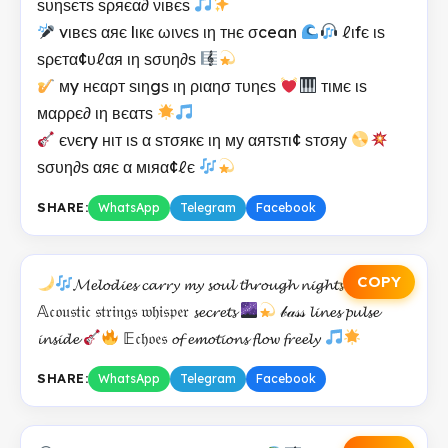
ѕυηѕєтѕ ѕρяєα∂ νιвєѕ
vιвєѕ αяє lιкє ωινєѕ ιη тнє σcean
ℓιfє ιѕ
ѕρєтα¢υℓαя ιη ѕσυη∂ѕ
мy нєαρт ѕιηgѕ ιη ριαησ тυηєѕ
тιмє ιѕ
мαρρє∂ ιη вєαтѕ
єνєry нιт ιѕ α ѕтσякє ιη му αятѕтι¢ ѕтσяу
ѕσυη∂ѕ αяє α мιяα¢ℓє
SHARE:
WhatsApp
Telegram
Facebook
COPY
𝓜𝓮𝓵𝓸𝓭𝓲𝓮𝓼 𝓬𝓪𝓻𝓻𝔂 𝓶𝔂 𝓼𝓸𝓾𝓵 𝓽𝓱𝓻𝓸𝓾𝓰𝓱 𝓷𝓲𝓰𝓱𝓽𝓼
𝔸𝔠𝔬𝔲𝔰𝔱𝔦𝔠 𝔰𝔱𝔯𝔦𝔫𝔤𝔰 𝔴𝔥𝔦𝔰𝔭𝔢𝔯 𝓼𝓮𝓬𝓻𝓮𝓽𝓼
𝒷𝒶𝓈𝓈 𝓵𝓲𝓷𝓮𝓼 𝓹𝓾𝓵𝓼𝓮
𝓲𝓷𝓼𝓲𝓭𝓮
𝔼𝔠𝔥𝔬𝔢𝔰 𝓸𝓯 𝓮𝓶𝓸𝓽𝓲𝓸𝓷𝓼 𝓯𝓵𝓸𝔀 𝓯𝓻𝓮𝓮𝓵𝔂
SHARE:
WhatsApp
Telegram
Facebook