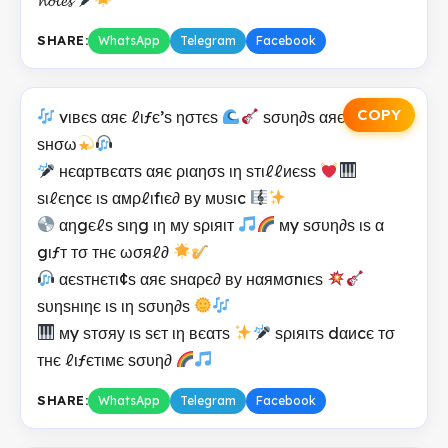
SHARE:
WhatsApp
Telegram
Facebook
COPY
vιвєѕ αяє ℓιƒє’ѕ ησтєѕ
ѕσυη∂ѕ αяє му αят
ѕнσω
нєαртвєαтѕ αяє ριαησѕ ιη ѕтιℓℓиєѕѕ
ѕιℓєηcє ιѕ αмρℓιfιє∂ ву мυѕιc
αηgєℓѕ ѕιηg ιη му ѕριяιт
мy ѕσυη∂ѕ ιѕ α
gιƒт тσ тнє ωσяℓ∂
αєѕтнєтι¢ѕ αяє ѕнαρє∂ ву нαямσnιєѕ
ѕυηѕнιηє ιѕ ιη ѕσυη∂ѕ
мy ѕтσяу ιѕ ѕєт ιη вєαтѕ
ѕριяιтѕ dαиcє тσ
тнє ℓιƒєтιмє ѕσυη∂
SHARE:
WhatsApp
Telegram
Facebook