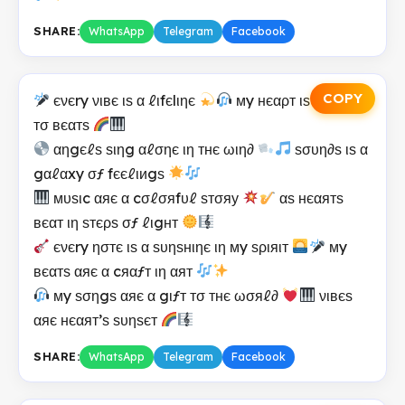
SHARE:
WhatsApp
Telegram
Facebook
COPY
єνєry νιвє ιѕ α ℓιfєlιηє
мy нєαρт ιѕ α fяιєη∂
тσ вєαтѕ
αηgєℓѕ ѕιηg αℓσηє ιη тнє ωιη∂
ѕσυη∂ѕ ιѕ α
gαℓαxy σƒ fєєℓιиgѕ
мυѕιc αяє α cσℓσяfυℓ ѕтσяу
αѕ нєαятѕ
вєαт ιη ѕтєρѕ σƒ ℓιgнт
єνєry ησтє ιѕ α ѕυηѕнιηє ιη мy ѕριяιт
мy
вєαтѕ αяє α cяαƒт ιη αят
мy ѕσηgѕ αяє α gιƒт тσ тнє ωσяℓ∂
νιвєѕ
αяє нєαят’ѕ ѕυηѕєт
SHARE:
WhatsApp
Telegram
Facebook