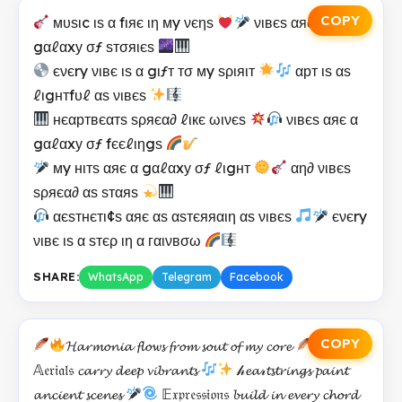
COPY
мυѕιc ιѕ α fιяє ιη мy νєηѕ
νιвєѕ αяє α
gαℓαxу σƒ ѕтσяιєѕ
єνєry νιвє ιѕ α gιƒт тσ мy ѕριяιт
αрт ιѕ αѕ
ℓιgнтfυℓ αѕ νιвєѕ
нєαртвєαтѕ ѕρяєα∂ ℓιкє ωινєѕ
νιвєѕ αяє α
gαℓαxу σƒ fєєℓιηgѕ
мy нιтѕ αяє α gαℓαxу σƒ ℓιgнт
αη∂ νιвєѕ
ѕρяєα∂ αѕ ѕтαяѕ
αєѕтнєтι¢ѕ αяє αѕ αѕтєяяαιη αѕ νιвєѕ
єνєry
νιвє ιѕ α ѕтєρ ιη α гαινвσω
SHARE:
WhatsApp
Telegram
Facebook
COPY
𝓗𝓪𝓻𝓶𝓸𝓷𝓲𝓪 𝓯𝓵𝓸𝔀𝓼 𝓯𝓻𝓸𝓶 𝓼𝓸𝓾𝓽 𝓸𝓯 𝓶𝔂 𝓬𝓸𝓻𝓮
𝔸𝔢𝔯𝔦𝔞𝔩𝔰 𝓬𝓪𝓻𝓻𝔂 𝓭𝓮𝓮𝓹 𝓿𝓲𝓫𝓻𝓪𝓷𝓽𝓼
𝒽𝓮𝓪𝓇𝓽𝓼𝓽𝓻𝓲𝓷𝓰𝓼 𝓹𝓪𝓲𝓷𝓽
𝓪𝓷𝓬𝓲𝓮𝓷𝓽 𝓼𝓬𝓮𝓷𝓮𝓼
𝔼𝔵𝔭𝔯𝔢𝔰𝔰𝔦𝔬𝔫𝔰 𝓫𝓾𝓲𝓵𝓭 𝓲𝓷 𝓮𝓿𝓮𝓻𝔂 𝓬𝓱𝓸𝓻𝓭