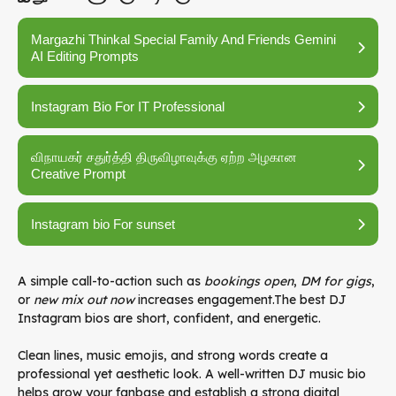
Margazhi Thinkal Special Family And Friends Gemini
AI Editing Prompts
Instagram Bio For IT Professional
விநாயகர் சதுர்த்தி திருவிழாவுக்கு ஏற்ற அழகான
Creative Prompt
Instagram bio For sunset
A simple call-to-action such as
bookings open
,
DM for gigs
,
or
new mix out now
increases engagement.The best DJ
Instagram bios are short, confident, and energetic.
Clean lines, music emojis, and strong words create a
professional yet aesthetic look. A well-written DJ music bio
helps grow your fanbase and establish a strong digital