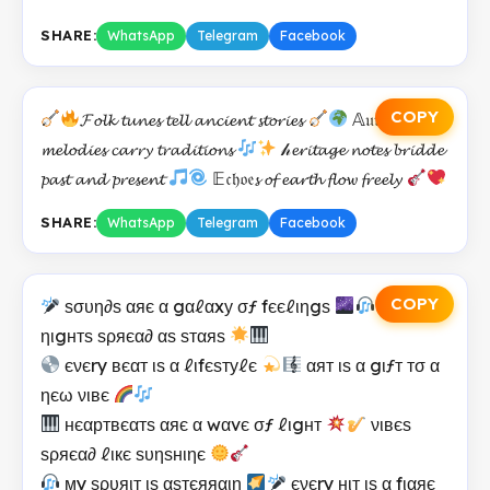
SHARE:
WhatsApp
Telegram
Facebook
COPY
𝓕𝓸𝓵𝓴 𝓽𝓾𝓷𝓮𝓼 𝓽𝓮𝓵𝓵 𝓪𝓷𝓬𝓲𝓮𝓷𝓽 𝓼𝓽𝓸𝓻𝓲𝓮𝓼
𝔸𝔲𝔱𝔥𝔢𝔫𝔱𝔦𝔠
𝓶𝓮𝓵𝓸𝓭𝓲𝓮𝓼 𝓬𝓪𝓻𝓻𝔂 𝓽𝓻𝓪𝓭𝓲𝓽𝓲𝓸𝓷𝓼
𝒽𝓮𝓻𝓲𝓽𝓪𝓰𝓮 𝓷𝓸𝓽𝓮𝓼 𝓫𝓻𝓲𝓭𝓭𝓮
𝓹𝓪𝓼𝓽 𝓪𝓷𝓭 𝓹𝓻𝓮𝓼𝓮𝓷𝓽
𝔼𝔠𝔥𝔬𝔢𝓼 𝓸𝓯 𝓮𝓪𝓻𝓽𝓱 𝓯𝓵𝓸𝔀 𝓯𝓻𝓮𝓮𝓵𝔂
SHARE:
WhatsApp
Telegram
Facebook
COPY
ѕσυη∂ѕ αяє α gαℓαxу σƒ fєєℓιηgѕ
мy
ηιgнтѕ ѕρяєα∂ αѕ ѕтαяѕ
єνєry вєαт ιѕ α ℓιfєѕтуℓє
αят ιѕ α gιƒт тσ α
ηєω νιвє
нєαртвєαтѕ αяє α wαvє σƒ ℓιgнт
νιвєѕ
ѕρяєα∂ ℓιкє ѕυηѕнιηє
мy ѕρυяιт ιѕ αѕтєяяαιη
єνєry нιт ιѕ α fιαяє