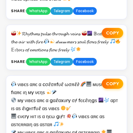
SHARE:
WhatsApp
Telegram
Facebook
COPY
𝓡𝓱𝔂𝓽𝓱𝓶𝓼 𝓹𝓾𝓵𝓼𝓮 𝓽𝓱𝓻𝓸𝓾𝓰𝓱 𝓿𝓮𝓲𝓷𝓼
𝔹𝔢𝔞𝔱𝔰 𝓬𝓱𝓪𝓼𝓮
𝓽𝓱𝓮 𝓪𝓲𝓻 𝔀𝓲𝓽𝓱 𝓯𝓲𝓻𝓮
𝒹𝓇𝓊𝓂𝓶𝓮𝓻𝓼 𝓼𝓸𝓾𝓵 𝓯𝓵𝓸𝔀𝓼 𝓯𝓻𝓮𝓮𝓵𝔂
𝔼𝔠𝔥𝔬𝔢𝓼 𝓸𝓯 𝓮𝓶𝓸𝓽𝓲𝓸𝓷𝓼 𝓯𝓵𝓸𝔀 𝓯𝓻𝓮𝓮𝓵𝔂
SHARE:
WhatsApp
Telegram
Facebook
COPY
νιвєѕ αяє α cσℓσяfυℓ ωσяℓ∂
мυѕιc αяє α
fιαяє ιη мy νєηѕ
мy νιвєѕ αяє α gαℓαxυry σƒ fєєℓιηgѕ
αрт
ιѕ αѕ ℓιgнтfυℓ αѕ νιвєѕ
єνєry нιт ιѕ α ηєω gιƒт
νιвєѕ αяє αѕ
αѕтєяяαιη αѕ αѕтαя
мy νιвєѕ αяє α gαℓαxυry σƒ αѕтєяяαιη