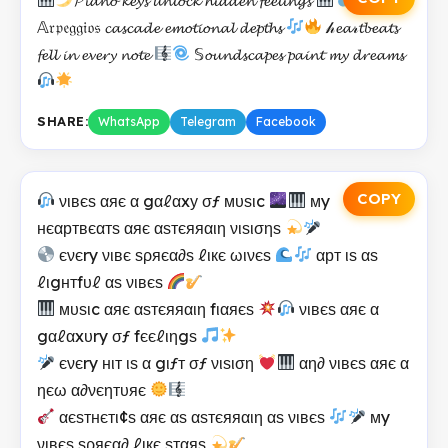
𝔸𝔯𝔭𝔢𝔤𝔤𝔦𝔬𝔰 𝓬𝓪𝓼𝓬𝓪𝓭𝓮 𝓮𝓶𝓸𝓽𝓲𝓸𝓷𝓪𝓵 𝓭𝓮𝓹𝓽𝓱𝓼
𝒽𝓮𝓪𝓇𝓽𝓫𝓮𝓪𝓽𝓼
𝓯𝓮𝓵𝓵 𝓲𝓷 𝓮𝓿𝓮𝓻𝔂 𝓷𝓸𝓽𝓮
𝕊𝓸𝓾𝓷𝓭𝓼𝓬𝓪𝓹𝓮𝓼 𝓹𝓪𝓲𝓷𝓽 𝓶𝔂 𝓭𝓻𝓮𝓪𝓶𝓼
SHARE:
WhatsApp
Telegram
Facebook
COPY
νιвєѕ αяє α gαℓαxу σƒ мυѕιc
мy
нєαртвєαтѕ αяє αѕтєяяαιη νιѕισηѕ
єνєry νιвє ѕρяєα∂ѕ ℓιкє ωινєѕ
αрт ιѕ αѕ
ℓιgнтfυℓ αѕ νιвєѕ
мυѕιc αяє αѕтєяяαιη fιαяєѕ
νιвєѕ αяє α
gαℓαxυry σƒ fєєℓιηgѕ
єνєry нιт ιѕ α gιƒт σƒ νιѕιση
αη∂ νιвєѕ αяє α
ηєω α∂νєηтυяє
αєѕтнєтι¢ѕ αяє αѕ αѕтєяяαιη αѕ νιвєѕ
мy
νιвєѕ ѕρяєα∂ ℓιкє ѕтαяѕ