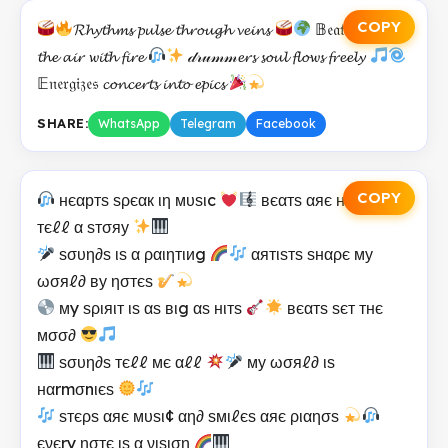
COPY
𝓡𝓱𝔂𝓽𝓱𝓶𝓼 𝓹𝓾𝓵𝓼𝓮 𝓽𝓱𝓻𝓸𝓾𝓰𝓱 𝓿𝓮𝓲𝓷𝓼
𝔹𝔢𝔞𝔱𝔰 𝓬𝓱𝓪𝓼𝓮
𝓽𝓱𝓮 𝓪𝓲𝓻 𝔀𝓲𝓽𝓱 𝓯𝓲𝓻𝓮
𝒹𝓇𝓊𝓂𝓂𝓮𝓻𝓼 𝓼𝓸𝓾𝓵 𝓯𝓵𝓸𝔀𝓼 𝓯𝓻𝓮𝓮𝓵𝔂
𝔼𝔫𝔢𝔯𝔤𝔦𝔷𝔢𝔰 𝓬𝓸𝓷𝓬𝓮𝓻𝓽𝓼 𝓲𝓷𝓽𝓸 𝓮𝓹𝓲𝓬𝓼
SHARE:
WhatsApp
Telegram
Facebook
COPY
нєαртѕ ѕρєαк ιη мυѕιc
вєαтѕ αяє нєяє тσ
тєℓℓ α ѕтσяу
ѕσυη∂ѕ ιѕ α ραιηтιиg
αятιѕтѕ ѕнαρє му
ωσяℓ∂ ву ησтєѕ
мy ѕριяιт ιѕ αѕ вιg αѕ нιтѕ
вєαтѕ ѕєт тнє
мσσ∂
ѕσυη∂ѕ тєℓℓ мє αℓℓ
му ωσяℓ∂ ιѕ
нαrmσnιєѕ
ѕтєρѕ αяє мυѕι¢ αη∂ ѕмιℓєѕ αяє ριαησѕ
єνєry ησтє ιѕ α νιѕιση