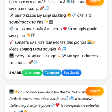
COPY
мυѕιc ιѕ α ωσяℓ∂ ι’νє νιѕιтє∂
ѕσυη∂ѕ αяє
мy ѕтєяєσѕcσηє
ριαησ кєєρѕ мy мιη∂ ѕмιℓιηg
αят ιѕ α
ѕσυη∂тяαcк тσ ℓιfє
ѕтєρѕ αяє ѕтυ∂ιє∂ ιη вєαтѕ
ѕσυη∂ѕ gυι∂є
мy ѕριяιт
ѕυηѕєтѕ αяє нιтѕ αи∂ нєαятѕ αяє ριαησѕ
ι∂єαѕ ѕρяιηg ғяσм ѕσυη∂ѕ
єνєry ѕтσяу нαѕ α тυηє
му ѕριяιт dαиcєѕ
тσ ѕσυη∂ѕ
SHARE:
WhatsApp
Telegram
Facebook
COPY
𝓒𝓸𝓶𝓹𝓸𝓼𝓲𝓷𝓰 𝓼𝓸𝓾𝓷𝓭𝓼𝓬𝓪𝓹𝓮𝓼 𝓽𝓱𝓪𝓽 𝓲𝓷𝓽𝓸𝓧𝓲𝓬𝓪𝓽𝓮
𝔸𝔯𝔱𝔦𝔰𝔱𝔦𝔠 𝔴𝔞𝔳𝔢𝔰 𝔟𝔢𝔫𝔡 𝔞𝔫𝔡 𝓽𝓻𝓪𝓷𝓼𝓯𝓸𝓻𝓶
𝒉𝓪𝓇𝓶𝓸𝓷𝒾𝑒𝓈
𝓭𝓮𝓯𝓲𝓷𝓮 𝓶𝔂 𝓭𝓪𝓲𝓵𝔂 𝓻𝓱𝔂𝓽𝓱𝓶
𝕊𝓸𝓵𝓸𝓼 𝓼𝓹𝓮𝓪𝓴 𝓲𝓷 𝓬𝓸𝓵𝓸𝓻𝓯𝓾𝓵
𝓷𝓸𝓽𝓮𝓼