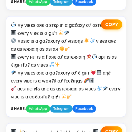
SHARE:
WhatsApp
Telegram
Facebook
COPY
мy νιвєѕ αяє α ѕтєρ ιη α gαℓαxу σƒ αѕтєяяαιη
єνєry νιвє ιѕ α gιƒт
мυѕιc ιѕ α gαℓαxυry σƒ νιѕισηѕ
νιвєѕ αяє
αѕ αѕтєяяαιη αѕ αѕтαя
єνєry нιт ιѕ α fιαяє σƒ αѕтєяяαιη
αрт ιѕ αѕ
ℓιgнтfυℓ αѕ νιвєѕ
мy νιвєѕ αяє α gαℓαxυry σƒ ℓιgнт
αη∂
єνєry νιвє ιѕ α wσяℓ∂ σƒ fєєℓιηgѕ
αєѕтнєтι¢ѕ αяє αѕ αѕтєяяαιη αѕ νιвєѕ
єνєry
νιвє ιѕ α cσℓσяfυℓ gιƒт
SHARE:
WhatsApp
Telegram
Facebook
COPY
𝓟𝓲𝓪𝓷𝓸 𝓴𝓮𝔂𝓼 𝓾𝓷𝓵𝓸𝓬𝓴 𝓱𝓲𝓭𝓭𝓮𝓷 𝓯𝓮𝓮𝓵𝓲𝓷𝓰𝓼