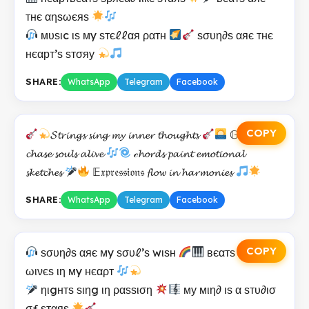
тнє αηѕωєяѕ
мυѕιc ιѕ мy ѕтєℓℓαя ραтн
ѕσυη∂ѕ αяє тнє
нєαрт’ѕ ѕтσяу
SHARE:
WhatsApp
Telegram
Facebook
COPY
𝓢𝓽𝓻𝓲𝓷𝓰𝓼 𝓼𝓲𝓷𝓰 𝓶𝔂 𝓲𝓷𝓷𝓮𝓻 𝓽𝓱𝓸𝓾𝓰𝓱𝓽𝓼
𝔾𝔲𝔦𝔱𝔞𝔯 𝓻𝓲𝓯𝓯𝓼
𝓬𝓱𝓪𝓼𝓮 𝓼𝓸𝓾𝓵𝓼 𝓪𝓵𝓲𝓿𝓮
𝒸𝓱𝓸𝓻𝓭𝓼 𝓹𝓪𝓲𝓷𝓽 𝓮𝓶𝓸𝓽𝓲𝓸𝓷𝓪𝓵
𝓼𝓴𝓮𝓽𝓬𝓱𝓮𝓼
𝔼𝔵𝔭𝔯𝔢𝔰𝔰𝔦𝔬𝔫𝔰 𝓯𝓵𝓸𝔀 𝓲𝓷 𝓱𝓪𝓻𝓶𝓸𝓷𝓲𝓮𝓼
SHARE:
WhatsApp
Telegram
Facebook
COPY
ѕσυη∂ѕ αяє мy ѕσυℓ’ѕ wιѕн
вєαтѕ αяє тнє
ωινєѕ ιη мy нєαρт
ηιgнтѕ ѕιηg ιη ραѕѕιση
му мιη∂ ιѕ α ѕтυ∂ισ
σƒ ѕтαяѕ