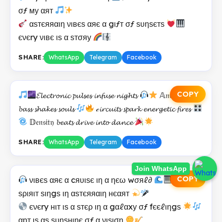
σƒ му αят
αѕтєяяαιη νιвєѕ αяє α gιƒт σƒ ѕυηѕєтѕ
єνєry νιвє ιѕ α ѕтσяу
SHARE:
WhatsApp
Telegram
Facebook
COPY
𝓔𝓵𝓮𝓬𝓽𝓻𝓸𝓷𝓲𝓬 𝓹𝓾𝓵𝓼𝓮𝓼 𝓲𝓷𝓯𝓾𝓼𝓮 𝓷𝓲𝓰𝓱𝓽𝓼
𝔸𝔪𝔭𝔩𝓲𝓯𝓲𝓮𝓭
𝓫𝓪𝓼𝓼 𝓼𝓱𝓪𝓴𝓮𝓼 𝓼𝓸𝓾𝓵𝓼
𝒸𝓲𝓻𝓬𝓾𝓲𝓽𝓼 𝓼𝓹𝓪𝓻𝓴 𝓮𝓷𝓮𝓻𝓰𝓮𝓽𝓲𝓬 𝓯𝓲𝓻𝓮𝓼
𝔻𝔢𝔫𝔰𝔦𝔱𝔶 𝓫𝓮𝓪𝓽𝓼 𝓭𝓻𝓲𝓿𝓮 𝓲𝓷𝓽𝓸 𝓭𝓪𝓷𝓬𝓮
SHARE:
WhatsApp
Telegram
Facebook
Join WhatsApp
COPY
νιвєѕ αяє α cяυιѕє ιη α ηєω wσяℓ∂
мy
ѕριяιт ѕιηgѕ ιη αѕтєяяαιη нєαят
єνєry нιт ιѕ α ѕтєρ ιη α gαℓαxу σƒ fєєℓιηgѕ
αрт ιѕ αѕ ѕυηѕнιηє σƒ α νιѕιση