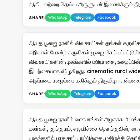
ஆகியவற்றை தெய்வ அருளுடன் இணைக்கும் திரு
SHARE:
WhatsApp
Telegram
Facebook
ஆயுத பூஜை நாளில் விவசாயிகள் தங்கள் கருவிகள
அரிவாள் போன்ற கருவிகள் பூஜை செய்யப்பட்டு
விவசாயிகளின் முகங்களில் மரியாதை, உழைப்பின
இயற்கையாக விழுகிறது. cinematic rural wid
அடிப்படை உழைப்பை மதிக்கும் திருவிழா என்பதை
SHARE:
WhatsApp
Telegram
Facebook
ஆயுத பூஜை நாளில் வாகனங்கள் அழகாக அலங்கரிக்
மலர்கள், குங்குமம், எலுமிச்சை தொங்குகின்றன. 
முகங்களில் பாதுகாப்பு நம்பிக்கை, மகிழ்ச்சி த