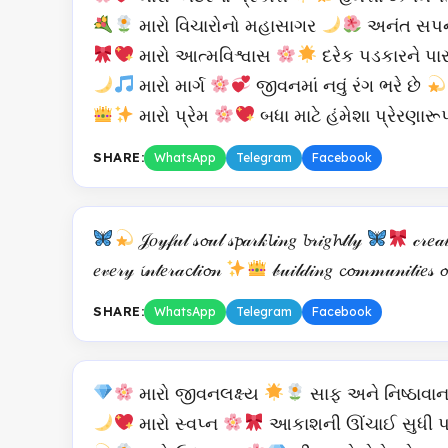
મારો વિચારોનો મહાસાગર
અનંત સપનામ
મારો આત્મવિશ્વાસ
દરેક પડકારને પાર
મારો માર્ગ
જીવનમાં નવું રંગ ભરે છે
મારો પ્રેમ
બધા માટે હંમેશા પ્રેરણારૂ
SHARE:
WhatsApp
Telegram
Facebook
𝒥𝑜𝓎𝒻𝓊𝓁 𝓈𝓸𝓊𝓁 𝓈𝓹𝒶𝓇𝓀𝓵𝒾𝓃𝑔 𝓫𝓇𝒾𝑔𝓱𝓉𝓁𝓎
𝒸𝓇𝑒𝒶
𝑒𝓋𝑒𝓇𝓎 𝓲𝓃𝓉𝑒𝓇𝒶𝓬𝓉𝒾𝓸𝓃
𝒷𝓊𝒾𝓁𝒹𝒾𝓃𝑔 𝓬𝓸𝓂𝓂𝓊𝓃𝒾𝓉𝒾𝑒𝓈 𝓸𝓯
SHARE:
WhatsApp
Telegram
Facebook
મારો જીવનલક્ષ્ય
સાફ અને નિષ્ઠાવાન 
મારો સ્વપ્ન
આકાશની ઊંચાઈ સુધી પ