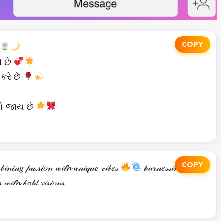
COPY
ે છે
 કરે છે
ો જાય છે
COPY
𝒾𝓃𝒾𝓃𝑔 𝓅𝒶𝓈𝓈𝒾𝑜𝓃 𝓌𝒾𝓉𝓱 𝓊𝓃𝒾𝓆𝓊𝑒 𝓋𝒾𝒷𝑒𝓈
𝒽𝒶𝓇𝓃𝑒𝓈𝓈𝒾𝓃𝑔
 𝓌𝒾𝓉𝓱 𝒷𝓸𝓁𝒹 𝓿𝒾𝓈𝒾𝑜𝓃𝓈