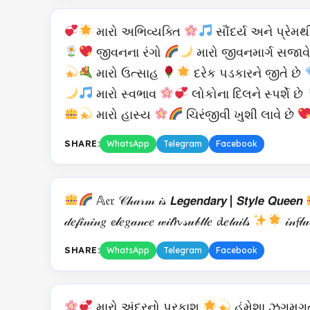
મારો અભિવ્યક્તિ
સૌંદર્ય અને પ્રેમ
જીવનના રંગો
મારો જીવનમાર્ગ સજાવે
મારો ઉત્સાહ
દરેક પડકારને જીતે છે
મારો સ્વભાવ
લોકોના દિલને સ્પર્શે છે
મારો હાસ્ય
ચિરંજીવી ખુશી લાવે છે
SHARE:
WhatsApp
Telegram
Facebook
𝔸𝔢𝔯 𝒞𝒽𝒶𝓇𝓂 𝒾𝓈 𝙇𝙚𝙜𝙚𝙣𝙙𝙖𝙧𝙮 | 𝙎𝙩𝙮𝙡𝙚 𝙌𝙪𝙚𝙚𝙣
𝒹𝑒𝒻𝒾𝓃𝒾𝓃𝑔 𝓮𝓁𝑒𝑔𝒶𝓃𝒸𝑒 𝓌𝒾𝓉𝓱 𝓈𝓊𝒷𝓉𝓁𝑒 𝓭𝑒𝓉𝒶𝒾𝓁𝓈
𝒾𝓃𝓯𝓁
SHARE:
WhatsApp
Telegram
Facebook
મારો અંદરનો પ્રકાશ
હંમેશા ઝગમગત