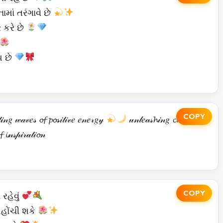
ાં તરંગાવે છે
 કરે છે
પ છે
COPY
𝒾𝓃𝑔 𝓌𝒶𝓋𝑒𝓈 𝓸𝓯 𝓹𝓸𝓈𝒾𝓉𝒾𝓋𝑒 𝑒𝓃𝑒𝓇𝑔𝓎
𝓊𝓃𝓁𝑒𝒶𝓈𝓱𝒾𝓃𝑔 𝓬𝓱𝒶𝓇𝓂 𝓲𝓃
 𝓲𝓃𝓈𝓅𝒾𝓇𝒶𝓉𝒾𝓸𝓃
COPY
રહેવું
હોંચી શકે