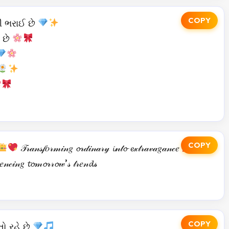
COPY
થી ભરાઈ છે
 છે
COPY
𝒯𝓇𝒶𝓃𝓈𝒻𝑜𝓇𝓂𝒾𝓃𝑔 𝓸𝓇𝒹𝒾𝓃𝒶𝓇𝓎 𝓲𝓃𝓉𝓸 𝓮𝓍𝓉𝓇𝒶𝓋𝒶𝑔𝒶𝓃𝒸𝑒
𝑒𝓃𝒸𝒾𝓃𝑔 𝓽𝓸𝓂𝓸𝓇𝓇𝓸𝓌’𝓈 𝓉𝓇𝑒𝓃𝓭𝓈
COPY
ો રહે છે