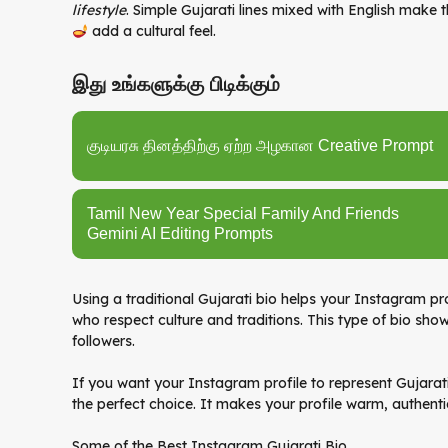
lifestyle
. Simple Gujarati lines mixed with English make 
add a cultural feel.
இது உங்களுக்கு பிடிக்கும்
குடியரசு தினத்திற்கு ஏற்ற அழகான Creative Prompt
Tamil New Year Special Family And Friends
Gemini AI Editing Prompts
Using a traditional Gujarati bio helps your Instagram pr
who respect culture and traditions. This type of bio sho
followers.
If you want your Instagram profile to represent Gujarati 
the perfect choice. It makes your profile warm, authentic,
Some of the Best Instagram Gujarati Bio ,