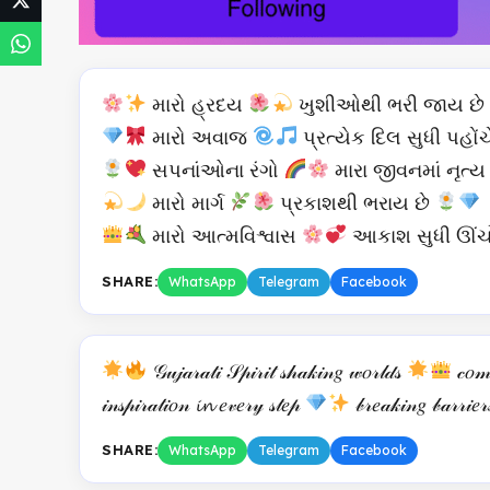
મારો હ્રદય
ખુશીઓથી ભરી જાય છે
મારો અવાજ
પ્રત્યેક દિલ સુધી પહોંચ
સપનાંઓના રંગો
મારા જીવનમાં નૃત્ય
મારો માર્ગ
પ્રકાશથી ભરાય છે
મારો આત્મવિશ્વાસ
આકાશ સુધી ઊંચ
SHARE:
WhatsApp
Telegram
Facebook
𝒢𝓊𝒿𝒶𝓇𝒶𝓉𝒾 𝒮𝓅𝒾𝓇𝒾𝓉 𝓈𝒽𝒶𝓀𝒾𝓃𝑔 𝓌𝑜𝓇𝓁𝒹𝓈
𝒸𝑜𝓂𝒷
𝒾𝓃𝓈𝓅𝒾𝓇𝒶𝓉𝒾𝑜𝓃 𝓲𝓷 𝑒𝓋𝑒𝓇𝓎 𝓈𝓉𝑒𝓅
𝒷𝓇𝑒𝒶𝓀𝒾𝓃𝑔 𝒷𝒶𝓇𝓇𝒾𝑒𝓇
SHARE:
WhatsApp
Telegram
Facebook