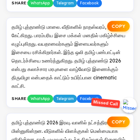
SHARE:
WhatsApp
Telegram
Facebook
COPY
தமிழ் புத்தாண்டு மாலை. வீதிகளில் நாதஸ்வரம், தவில் ஒலி
கேட்கிறது. பாரம்பரிய இசை மக்கள் மனதில் மகிழ்ச்சியை
எழுப்புகிறது. வயதானவர்களும் இளையவர்களும்
இசையை ரசிக்கிறார்கள். இந்த ஒலி தமிழ் பண்பாட்டின்
தொடர்ச்சியை உணர்த்துகிறது. தமிழ் புத்தாண்டு 2026
என்பது கலாச்சார மரபுகளை வாழ்வோடு இணைக்கும்
திருவிழா என்பதைக் காட்டும் உயிர்ப்பான cinematic
காட்சி.
SHARE:
WhatsApp
Telegram
Facebook
Missed Call
COPY
தமிழ் புத்தாண்டு 2026 இரவு. வானில் நட்சத்திரங்கள்
மின்னுகின்றன. வீடுகளில் விளக்குகள் மென்மையாக
எரிகின்றன. நாள் முழுவதும் நடந்த நிகழ்வுகள் நினைவில்