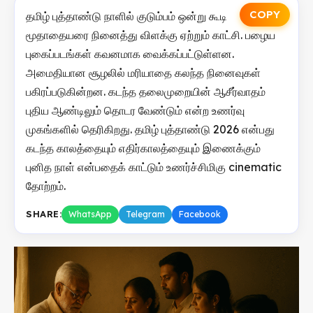
COPY
தமிழ் புத்தாண்டு நாளில் குடும்பம் ஒன்று கூடி
மூதாதையரை நினைத்து விளக்கு ஏற்றும் காட்சி. பழைய
புகைப்படங்கள் கவனமாக வைக்கப்பட்டுள்ளன.
அமைதியான சூழலில் மரியாதை கலந்த நினைவுகள்
பகிரப்படுகின்றன. கடந்த தலைமுறையின் ஆசீர்வாதம்
புதிய ஆண்டிலும் தொடர வேண்டும் என்ற உணர்வு
முகங்களில் தெரிகிறது. தமிழ் புத்தாண்டு 2026 என்பது
கடந்த காலத்தையும் எதிர்காலத்தையும் இணைக்கும்
புனித நாள் என்பதைக் காட்டும் உணர்ச்சிமிகு cinematic
தோற்றம்.
SHARE:
WhatsApp
Telegram
Facebook