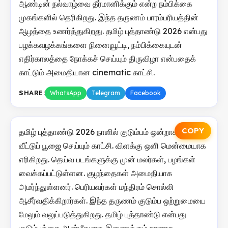
ஆண்டின் நல்வாழ்வை தீர்மானிக்கும் என்ற நம்பிக்கை
முகங்களில் தெரிகிறது. இந்த தருணம் பாரம்பரியத்தின்
ஆழத்தை உணர்த்துகிறது. தமிழ் புத்தாண்டு 2026 என்பது
பழக்கவழக்கங்களை நினைவூட்டி, நம்பிக்கையுடன்
எதிர்காலத்தை நோக்கச் செய்யும் திருவிழா என்பதைக்
காட்டும் அமைதியான cinematic காட்சி.
SHARE:
WhatsApp
Telegram
Facebook
COPY
தமிழ் புத்தாண்டு 2026 நாளில் குடும்பம் ஒன்றாக கூடி
வீட்டுப் பூஜை செய்யும் காட்சி. விளக்கு ஒளி மென்மையாக
எரிகிறது. தெய்வ படங்களுக்கு முன் மலர்கள், பழங்கள்
வைக்கப்பட்டுள்ளன. குழந்தைகள் அமைதியாக
அமர்ந்துள்ளனர். பெரியவர்கள் மந்திரம் சொல்லி
ஆசீர்வதிக்கிறார்கள். இந்த தருணம் குடும்ப ஒற்றுமையை
மேலும் வலுப்படுத்துகிறது. தமிழ் புத்தாண்டு என்பது
குடும்பத்தை ஆன்மீகமாக இணைக்கும் நாளாக