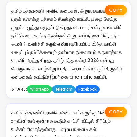
COPY
தமிழ் புத்தாண்டு நாளில் கடைகள், அலுவலகங்களில்
புதுக் கணக்கு புத்தகம் திறக்கும் காட்சி. பூஜை செய்து
முதல் எழுத்து எழுதப்படுகிறது. வியாபாரிகள் முகங்களில்
நம்பிக்கை. கடந்த ஆண்டின் அனுபவம் நினைவில், புதிய
ஆண்டு வளர்ச்சி தரும் என்ற எதிர்பார்ப்பு. இந்த காட்சி
உழைப்பும் நம்பிக்கையும் ஒன்றாக இணையும் தருணத்தை
வெளிப்படுத்துகிறது. தமிழ் புத்தாண்டு 2026 என்பது
பொருளாதார வாழ்விலும் புதிய தொடக்கம் தரும் திருவிழா
என்பதைக் காட்டும் இயற்கை cinematic காட்சி.
SHARE:
WhatsApp
Telegram
Facebook
COPY
தமிழ் புத்தாண்டு நாளில் நீண்ட நாட்களுக்கு பின்
உறவினர்கள் ஒன்றாக கூடும் காட்சி. வீட்டில் சிரிப்பும்
பேச்சும் நிறைந்துள்ளது. பழைய நினைவுகள்