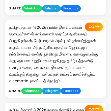
SHARE:
WhatsApp
Telegram
Facebook
COPY
தமிழ் புத்தாண்டு 2026 நாளில் இளையவர்கள்
பெரியவர்களின் கால்களைத் தொட்டு ஆசீர்வாதம்
பெறுகிறார்கள். பெரியவர்கள் அன்புடன் நல்வாழ்த்துகள்
கூறுகிறார்கள். அந்த ஆசீர்வாதத்தில் அனுபவமும்
நம்பிக்கையும் கலந்திருக்கிறது. இளைய தலைமுறைக்கு
அது ஒரு மன உறுதியாக மாறுகிறது. தமிழ் புத்தாண்டு
என்பது தலைமுறைகளை இணைக்கும் பாலமாக
விளங்கும் திருவிழா என்பதைக் காட்டும் உணர்ச்சிபூர்வ
cinematic புகைப்படத் தோற்றம்.
SHARE:
WhatsApp
Telegram
Facebook
COPY
தமிழ் புத்தாண்டு 2026 காலை. கோவில் வளாகம்