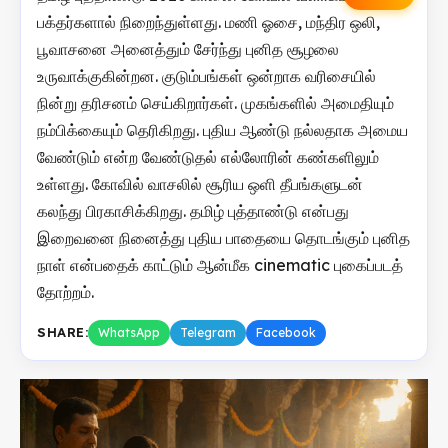
பக்தர்களால் நிறைந்துள்ளது. மணி ஓசை, மந்திர ஒலி,
பூவாசனை அனைத்தும் சேர்ந்து புனித சூழலை
உருவாக்குகின்றன. குடும்பங்கள் ஒன்றாக வரிசையில்
நின்று தரிசனம் செய்கிறார்கள். முகங்களில் அமைதியும்
நம்பிக்கையும் தெரிகிறது. புதிய ஆண்டு நல்லதாக அமைய
வேண்டும் என்ற வேண்டுதல் எல்லோரின் கண்களிலும்
உள்ளது. கோவில் வாசலில் சூரிய ஒளி தீபங்களுடன்
கலந்து பிரகாசிக்கிறது. தமிழ் புத்தாண்டு என்பது
இறைவனை நினைத்து புதிய பாதையை தொடங்கும் புனித
நாள் என்பதைக் காட்டும் ஆன்மீக cinematic புகைப்படத்
தோற்றம்.
SHARE:
WhatsApp
Telegram
Facebook