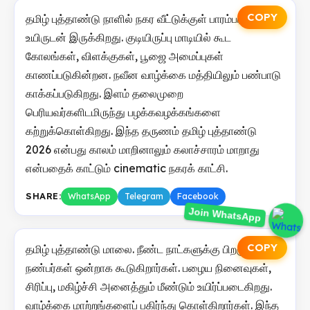
COPY
தமிழ் புத்தாண்டு நாளில் நகர வீட்டுக்குள் பாரம்பரியம்
உயிருடன் இருக்கிறது. குடியிருப்பு மாடியில் கூட
கோலங்கள், விளக்குகள், பூஜை அமைப்புகள்
காணப்படுகின்றன. நவீன வாழ்க்கை மத்தியிலும் பண்பாடு
காக்கப்படுகிறது. இளம் தலைமுறை
பெரியவர்களிடமிருந்து பழக்கவழக்கங்களை
கற்றுக்கொள்கிறது. இந்த தருணம் தமிழ் புத்தாண்டு
2026 என்பது காலம் மாறினாலும் கலாச்சாரம் மாறாது
என்பதைக் காட்டும் cinematic நகரக் காட்சி.
SHARE:
WhatsApp
Telegram
Facebook
Join WhatsApp
COPY
தமிழ் புத்தாண்டு மாலை. நீண்ட நாட்களுக்கு பிறகு
நண்பர்கள் ஒன்றாக கூடுகிறார்கள். பழைய நினைவுகள்,
சிரிப்பு, மகிழ்ச்சி அனைத்தும் மீண்டும் உயிர்ப்படைகிறது.
வாழ்க்கை மாற்றங்களைப் பகிர்ந்து கொள்கிறார்கள். இந்த