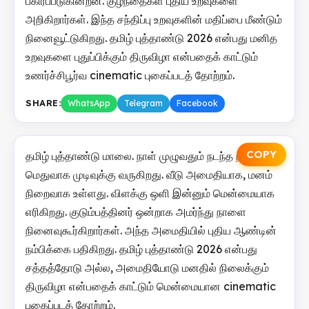
பகிரப்படுகின்றன. குழந்தைகள் புதிய உறவுகளை
அறிகிறார்கள். இந்த சந்திப்பு உறவுகளின் மதிப்பை மீண்டும்
நினைவூட்டுகிறது. தமிழ் புத்தாண்டு 2026 என்பது மனித
உறவுகளை புதுப்பிக்கும் திருவிழா என்பதைக் காட்டும்
உணர்ச்சிபூர்வ cinematic புகைப்படத் தோற்றம்.
SHARE:
WhatsApp
Telegram
Facebook
COPY
தமிழ் புத்தாண்டு மாலை. நாள் முழுவதும் நடந்த நிகழ்வுகள்
மெதுவாக முடிவுக்கு வருகிறது. வீடு அமைதியாக, மனம்
நிறைவாக உள்ளது. விளக்கு ஒளி இன்னும் மென்மையாக
எரிகிறது. குடும்பத்தினர் ஒன்றாக அமர்ந்து நாளை
நினைவுகூர்கிறார்கள். அந்த அமைதியில் புதிய ஆண்டின்
நம்பிக்கை பதிகிறது. தமிழ் புத்தாண்டு 2026 என்பது
சத்தத்தோடு அல்ல, அமைதியோடு மனதில் நிலைக்கும்
திருவிழா என்பதைக் காட்டும் மென்மையான cinematic
புகைப்படத் தோற்றம்.