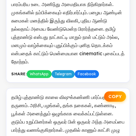
பாரம்பரிய உடை அணிந்து அமைதியாக நிற்கிறார்கள்.
முகங்களில் நம்பிக்கையும் எதிர்பார்ப்பும். பழைய ஆண்டின்
சுமைகள் மனத்தில் இருந்து விலகி, புதிய ஆண்டு
நல்லதாய் அமைய வேண்டுமென்ற பிரார்த்தனை. தமிழ்
புத்தாண்டு என்பது நாட்காட்டி மாறும் நாள் மட்டும் அல்ல,
மனமும் வாழ்க்கையும் புதுப்பிக்கும் புனித தொடக்கம்
என்பதைக் காட்டும் மென்மையான cinematic புகைப்படத்
தோற்றம்.
SHARE:
WhatsApp
Telegram
Facebook
COPY
தமிழ் புத்தாண்டு காலை விஷுக்கண்ணி பார்ப்பதற்கான
தருணம். அரிசி, பழங்கள், தங்க நகைகள், கண்ணாடி,
பூக்கள் அனைத்தும் ஒழுங்காக வைக்கப்பட்டுள்ளன.
குடும்ப உறுப்பினர்கள் ஒருவர் பின் ஒருவர் அந்த அமைப்பை
பார்த்து வணங்குகிறார்கள். முதலில் காணும் காட்சி முழு