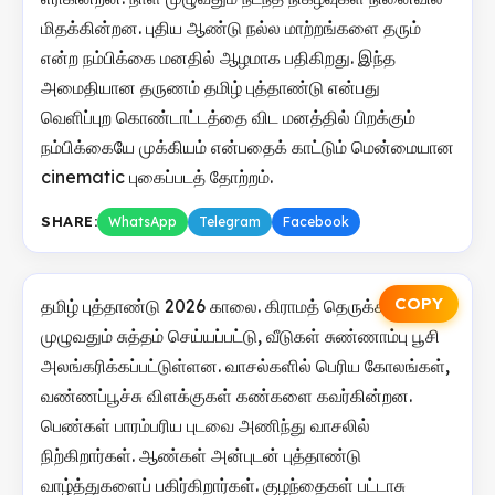
மிதக்கின்றன. புதிய ஆண்டு நல்ல மாற்றங்களை தரும்
என்ற நம்பிக்கை மனதில் ஆழமாக பதிகிறது. இந்த
அமைதியான தருணம் தமிழ் புத்தாண்டு என்பது
வெளிப்புற கொண்டாட்டத்தை விட மனத்தில் பிறக்கும்
நம்பிக்கையே முக்கியம் என்பதைக் காட்டும் மென்மையான
cinematic புகைப்படத் தோற்றம்.
SHARE:
WhatsApp
Telegram
Facebook
COPY
தமிழ் புத்தாண்டு 2026 காலை. கிராமத் தெருக்கள்
முழுவதும் சுத்தம் செய்யப்பட்டு, வீடுகள் சுண்ணாம்பு பூசி
அலங்கரிக்கப்பட்டுள்ளன. வாசல்களில் பெரிய கோலங்கள்,
வண்ணப்பூச்சு விளக்குகள் கண்களை கவர்கின்றன.
பெண்கள் பாரம்பரிய புடவை அணிந்து வாசலில்
நிற்கிறார்கள். ஆண்கள் அன்புடன் புத்தாண்டு
வாழ்த்துகளைப் பகிர்கிறார்கள். குழந்தைகள் பட்டாசு