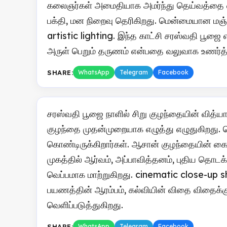
கலைஞர்கள் அமைதியாக அமர்ந்து தெய்வத்தை வண
பக்தி, மன நிறைவு தெரிகிறது. மென்மையான மஞ்ச
artistic lighting. இந்த காட்சி சரஸ்வதி பூஜை 
அருள் பெறும் தருணம் என்பதை வலுவாக உணர்த்
SHARE:
WhatsApp
Telegram
Facebook
சரஸ்வதி பூஜை நாளில் சிறு குழந்தையின் வித்யாரம
குழந்தை முதன்முறையாக எழுத்து எழுதுகிறது. பெற
கொண்டிருக்கிறார்கள். ஆசான் குழந்தையின் கை
முகத்தில் ஆர்வம், அப்பாவித்தனம், புதிய தொ
வெப்பமாக மாற்றுகிறது. cinematic close-up s
பயணத்தின் ஆரம்பம், கல்வியின் விதை விதைக
வெளிப்படுத்துகிறது.
SHARE:
WhatsApp
Telegram
Facebook