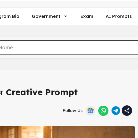
gram Bio
Government
Exam
AI Prompts
ான Creative Prompt
Follow Us